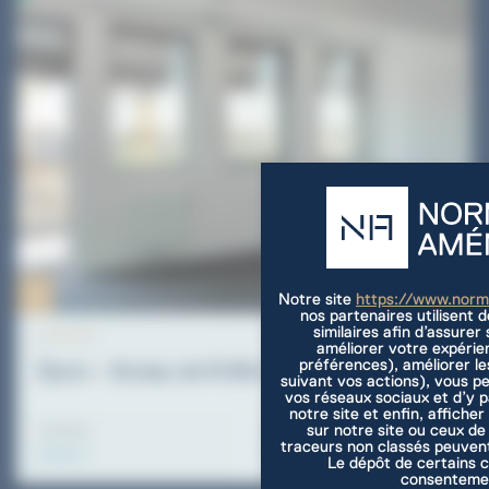
Notre site
https://www.nor
nos partenaires utilisent 
similaires afin d’assure
ACTIVITE
améliorer votre expérie
préférences), améliorer le
Épron – Bureau de 61.80m² à louer
suivant vos actions), vous p
vos réseaux sociaux et d’y 
notre site et enfin, afficher
sur notre site ou ceux de
Surface
Loyer annuel
Panneau de gestion des cookies
traceurs non classés peuvent
61.80 m²
11200 €
Le dépôt de certains c
consentemen