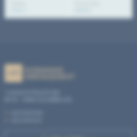
Surface
Prix de vente
72.00 m²
180000 €
1, avenue du Pays de Caen
BP 04 - 14460 COLOMBELLES
T. :
02 31 35 10 20
F. :
02 31 35 10 21