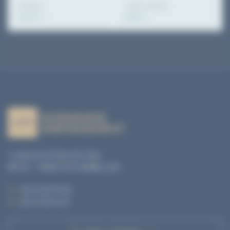
Surface
Loyer annuel
52.00 m²
6000 €
1, avenue du Pays de Caen
BP 04 - 14460 COLOMBELLES
T. :
02 31 35 10 20
F. :
02 31 35 10 21