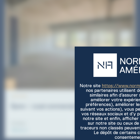
Notre site
https://www.nor
nos partenaires utilisent 
similaires afin d’assure
ACTIVITE
améliorer votre expérie
préférences), améliorer le
Épron – Local commercial de 108.20m² à vendre
suivant vos actions), vous p
vos réseaux sociaux et d’y 
notre site et enfin, afficher
sur notre site ou ceux de
Surface
Prix de vente
Panneau de gestion des cookies
traceurs non classés peuvent
108.20 m²
272000 €
Le dépôt de certains c
consentemen