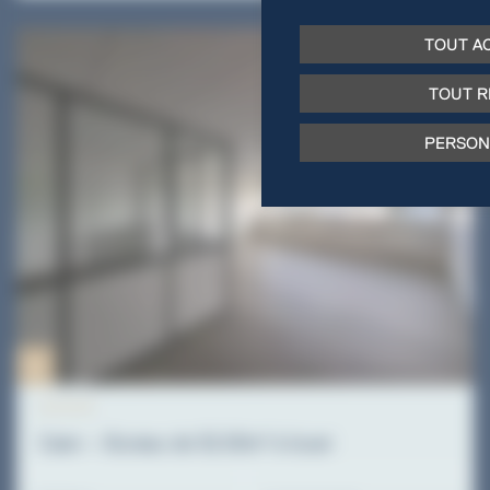
TOUT A
TOUT R
PERSON
ACTIVITE
Caen – Bureau de 52.00m² à louer