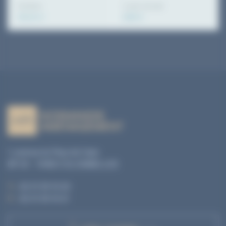
Surface
Loyer annuel
165.00 m²
9080 €
1, avenue du Pays de Caen
BP 04 - 14460 COLOMBELLES
T. :
02 31 35 10 20
F. :
02 31 35 10 21