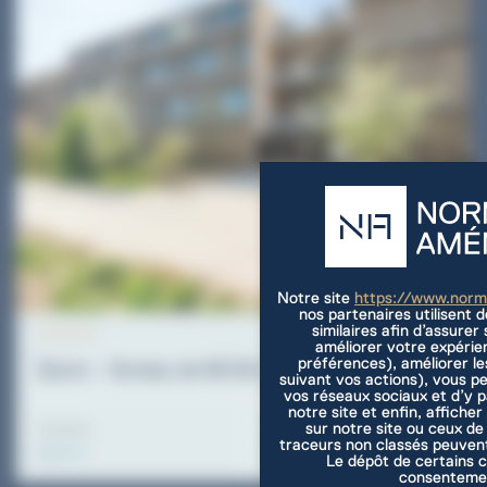
Notre site
https://www.nor
nos partenaires utilisent 
similaires afin d’assure
ACTIVITE
améliorer votre expérie
préférences), améliorer le
Épron – Bureau de 86.10m² à vendre
suivant vos actions), vous p
vos réseaux sociaux et d’y 
notre site et enfin, afficher
sur notre site ou ceux de
Surface
Prix de vente
Panneau de gestion des cookies
traceurs non classés peuvent
86.10 m²
233500 €
Le dépôt de certains c
consentemen