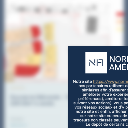
Notre site
https://www.nor
nos partenaires utilisent 
ACTIVITE
similaires afin d’assure
améliorer votre expérie
Douvres-la-Délivrande – Terrain d’activité de
préférences), améliorer le
suivant vos actions), vous p
2261.00m² à vendre
vos réseaux sociaux et d’y 
notre site et enfin, afficher
sur notre site ou ceux de
Panneau de gestion des cookies
Surface
Prix de vente
traceurs non classés peuvent
Le dépôt de certains c
2261.00 m²
106701 €