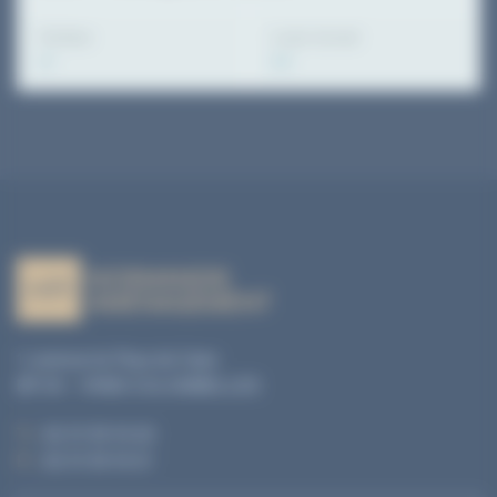
Surface
Loyer annuel
m²
0 €
1, avenue du Pays de Caen
BP 04 - 14460 COLOMBELLES
T. :
02 31 35 10 20
F. :
02 31 35 10 21