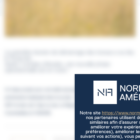
La première réunion de démarrage des travaux a eu lieu
le 18 janvier.
Après 4 années d'études, une nouvelle phase
opérationnelle est en route !
Un beau projet pour une belle dynamique collective, grâce à tous les
partenaires impliqués dans le projet : l’équipe Encore Heureux, le
WIP et bien sûr Caen la mer, la Région Normandie, FEDER, l’EPFN,
Notre site
https://www.nor
Colombelles et l’ADEME.
nos partenaires utilisent 
similaires afin d’assure
améliorer votre expérie
préférences), améliorer le
suivant vos actions), vous p
ARTICLE PRÉCEDENT