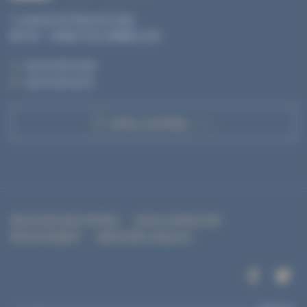
1, avenue du Pays de Caen
BP 04 - 14460 COLOMBELLES
T. :
02 31 35 10 20
F. :
02 31 35 10 21
APPEL D'OFFRES
RECEVOIR NOS OFFRES
NOUS CONTACTER
RECRUTEMENT
MENTIONS LÉGALES