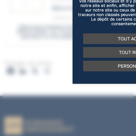
vos réseaux sociaux et d’y 
notre site et enfin, afficher
Belle et heureuse année 2018
sur notre site ou ceux de
Panneau de gestion des cookies
traceurs non classés peuvent
ARTICLE SUIVANT
Le dépôt de certains c
consentemen
Clôture de la semaine intensive
2018 au Dôme : oui, l’innovation
peut servir le vivre ensemble !
TOUT A
TOUT R
Partager cet article
PERSON
Facebook
LinkedIn
X
Partager