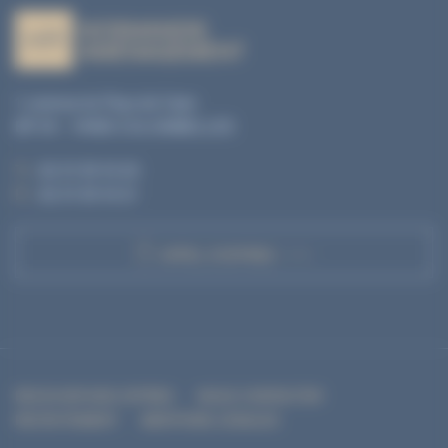
1, avenue du Pays de Caen
BP 04 - 14460 COLOMBELLES
T. :
02 31 35 10 20
F. :
02 31 35 10 21
APPEL D'OFFRES
RECEVOIR NOS OFFRES
NOUS CONTACTER
RECRUTEMENT
MENTIONS LÉGALES