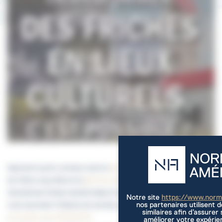
Quel est le point commun entre le
@104paris
, les
@AteliersMedicis
de Clichy-sous-Bois et la
@Friche_BDM
à Marseille ? Ce sont tous
d'anciennes friches transformées en lieux culturels. Leurs fondateurs
Notre site
https://www.nor
nos partenaires utilisent 
nous racontent l'histoire de ces lieux pas comme les autres.
similaires afin d’assure
pic.twitter.com/hTsOf4tHTw
améliorer votre expérie