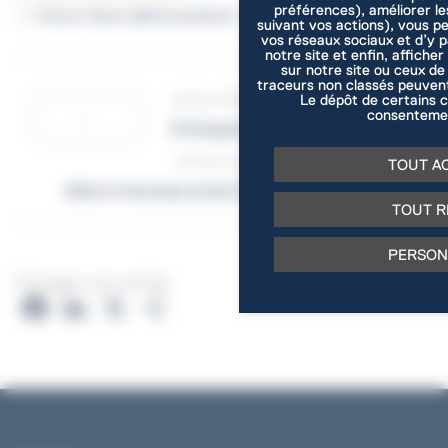
préférences), améliorer le
— France Culture (@franceculture)
20 octobre 2018
suivant vos actions), vous p
vos réseaux sociaux et d’y 
notre site et enfin, afficher
sur notre site ou ceux de
Panneau de gestion des cookies
traceurs non classés peuvent
Le dépôt de certains c
ARTICLE PRÉCEDENT
consentemen
Échangeons ensemble !
ARTICLE SUIVANT
TOUT A
Belle et heureuse année 2019 !
TOUT R
PERSON
Partager cet article
Facebook
LinkedIn
X
Partager