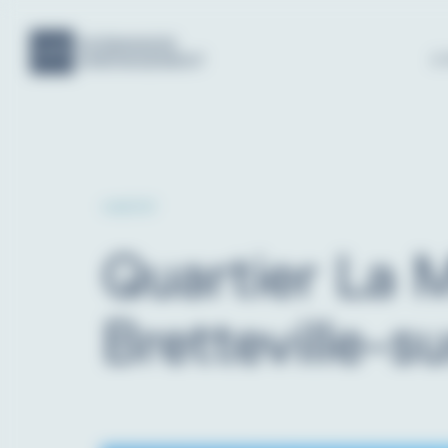
À
HABITAT
Quartier La M
Bretteville-