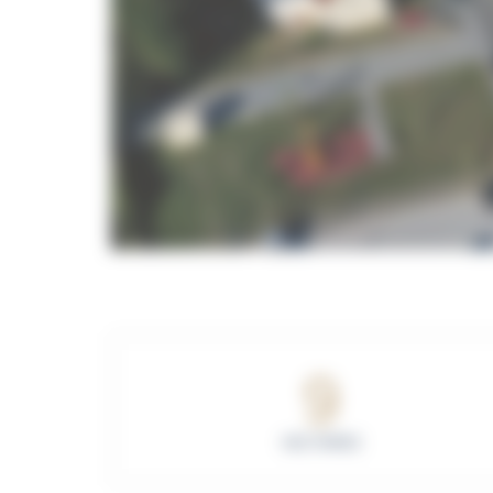
9
HECTARES