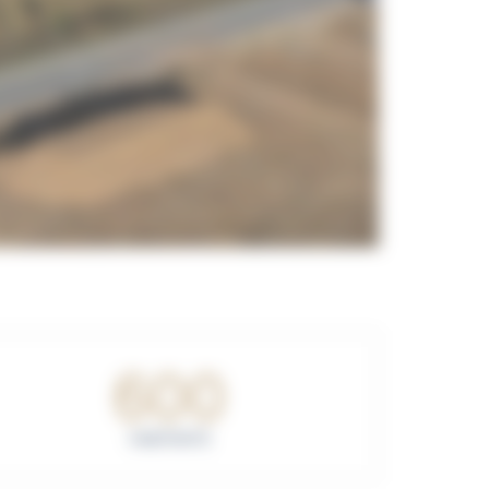
600
HABITANTS