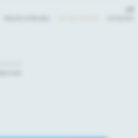
Rese
I
A
A
font
f
size.
TROUVEZ VOTRE BIEN
NOS RÉALISATIONS
ACTUALITÉS
si
ONCÉDANT
aen la mer