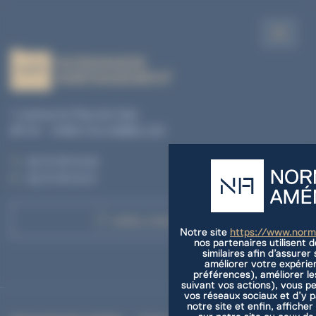
1, avenue du Pays de Caen
BP 04 - 14460 COLOMBELLES
T. :
02 31 35 10 20
F. :
02 31 35 10 21
APPEL D'OFFRES
Notre site
https://www.nor
nos partenaires utilisent 
similaires afin d’assure
améliorer votre expérie
préférences), améliorer le
suivant vos actions), vous p
vos réseaux sociaux et d’y 
notre site et enfin, afficher