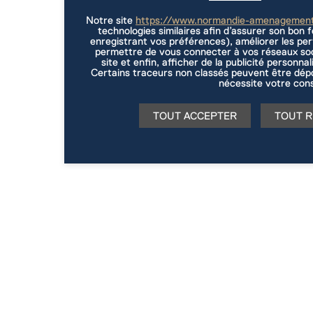
Notre site
https://www.normandie-amenagemen
technologies similaires afin d’assurer son bon
enregistrant vos préférences), améliorer les per
permettre de vous connecter à vos réseaux soc
site et enfin, afficher de la publicité personna
Certains traceurs non classés peuvent être dépo
nécessite votre con
TOUT ACCEPTER
TOUT R