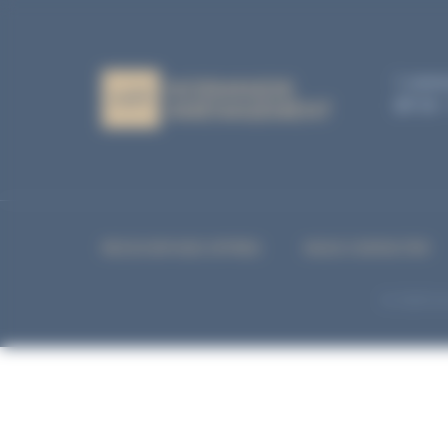
À
1, aven
BP 04 
RECEVOIR NOS OFFRES
NOUS CONTACTER
© 2026 Nor