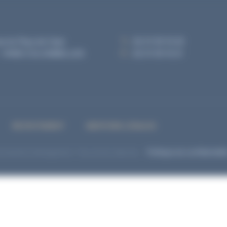
 PROPOS
AMÉNAGEMENT
PROMOTION & CONSTRUCTION
ue du Pays de Caen
T. :
02 31 35 10 20
- 14460 COLOMBELLES
F. :
02 31 35 10 21
RECRUTEMENT
MENTIONS LÉGALES
mandie Aménagement. Tous droits réservés. -
Politique de confidentialit