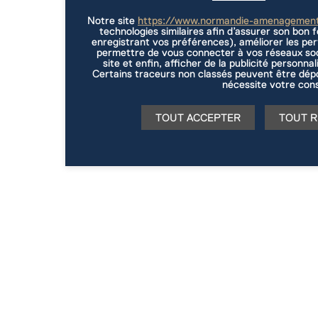
Notre site
https://www.normandie-amenagemen
technologies similaires afin d’assurer son bon
enregistrant vos préférences), améliorer les per
permettre de vous connecter à vos réseaux soc
site et enfin, afficher de la publicité personna
Certains traceurs non classés peuvent être dépo
nécessite votre con
TOUT ACCEPTER
TOUT R