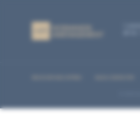
À
1, aven
BP 04 
RECEVOIR NOS OFFRES
NOUS CONTACTER
© 2026 Nor