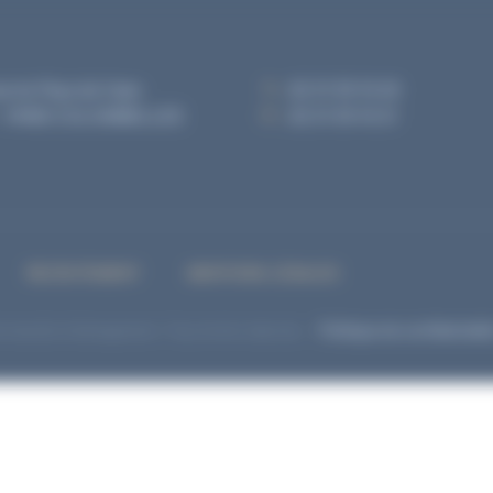
 PROPOS
AMÉNAGEMENT
PROMOTION & CONSTRUCTION
ue du Pays de Caen
T. :
02 31 35 10 20
- 14460 COLOMBELLES
F. :
02 31 35 10 21
RECRUTEMENT
MENTIONS LÉGALES
mandie Aménagement. Tous droits réservés. -
Politique de confidentialit