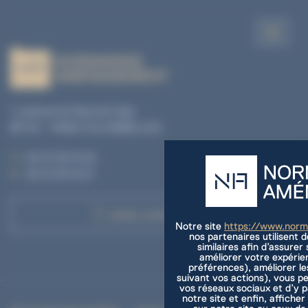
1, avenue du Pays de Caen
BP 04 - 14460 COLOMBELLES
T. :
02 31 35 10 20
F. :
02 31 35 10 21
APPEL D'OFFRES
Notre site
https://www.nor
nos partenaires utilisent 
similaires afin d’assure
améliorer votre expérie
préférences), améliorer le
suivant vos actions), vous p
vos réseaux sociaux et d’y 
notre site et enfin, afficher