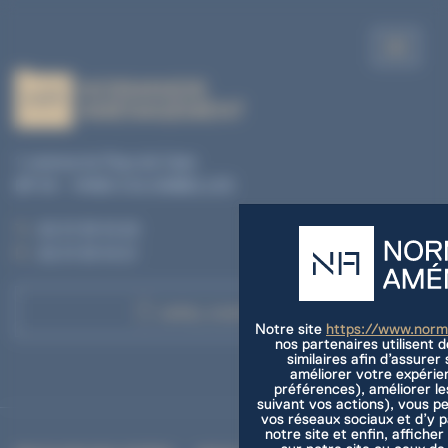
1, avenue du Pays de Caen
BP 04 - 14460 COLOMBELLES
T. :
02 31 35 10 20
F. :
02 31 35 10 21
APPEL D'OFFRES
Notre site
https://www.nor
nos partenaires utilisent 
similaires afin d’assure
améliorer votre expérie
préférences), améliorer le
suivant vos actions), vous p
vos réseaux sociaux et d’y 
notre site et enfin, afficher