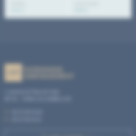
Surface
Loyer annuel
76.10 m²
13900 €
1, avenue du Pays de Caen
BP 04 - 14460 COLOMBELLES
T. :
02 31 35 10 20
F. :
02 31 35 10 21