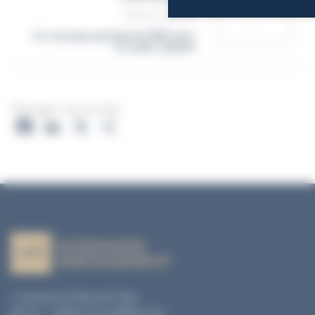
ARTICLE SUIVANT
Un nouveau partenariat BIM avec
le Lycée Laplace
Partager cet article
Facebook
LinkedIn
X
Partager
1, avenue du Pays de Caen
BP 04 - 14460 COLOMBELLES