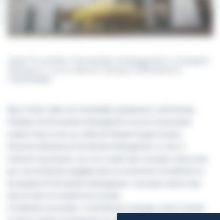
Jeudi 14 octobre, Normandie Aménagement a inauguré
Olympus II, sur le mail du Campus EffiScience à
Colombelles.
Marc Pottier, Maire de Colombelles représentant Joël Bruneau,
Président de Normandie Aménagement et de la Communauté
urbaine Caen la mer aux côtés de Pascale Huyghe-Doyère,
Directrice Générale de Normandie Aménagement on tenu à
remercier les preneurs, qui vont investir leurs nouveaux locaux sous
peu, les entreprises engagées dans la construction du bâtiment et
les équipes de Normandie Aménagement, tous ayant œuvré main
dans la main à la réussite de ce projet.
Ce bâtiment de bureaux, à l’architecture marquée, invite à l’entrée