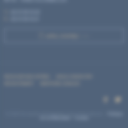
T. :
02 31 35 10 20
F. :
02 31 35 10 21
APPEL D'OFFRES
RECEVOIR NOS OFFRES
NOUS CONTACTER
RECRUTEMENT
MENTIONS LÉGALES
© 2026 Normandie Aménagement. Tous droits réservés. -
Politique
de confidentialité
-
Cookies