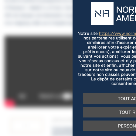
du site et achève la perspective du mail d’EffiScience. Jumeau
d’Olympus I, réalisé il y a 6 ans, il est commercialisé à 80 %.
Afin de marquer cet événement, le geste inaugural a pris la forme
d’un mapping vidéo sur la façade anguleuse du bâtiment.
Notre site
https://www.nor
nos partenaires utilisent 
similaires afin d’assure
améliorer votre expérie
préférences), améliorer le
suivant vos actions), vous p
vos réseaux sociaux et d’y 
notre site et enfin, afficher
sur notre site ou ceux de
Panneau de gestion des cookies
traceurs non classés peuvent
Le dépôt de certains c
consentemen
TOUT A
TOUT R
ARTICLE PRÉCEDENT
PERSON
Colombelles, un écosystème
dynamique