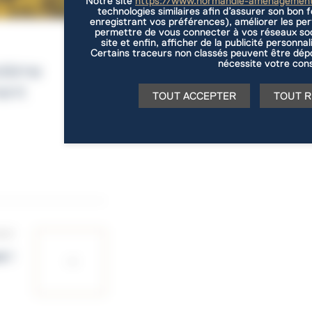
Notre site
https://www.normandie-amenagemen
technologies similaires afin d’assurer son bon
enregistrant vos préférences), améliorer les per
permettre de vous connecter à vos réseaux soc
site et enfin, afficher de la publicité personna
Certains traceurs non classés peuvent être dépo
nécessite votre con
ystème
ment
TOUT ACCEPTER
TOUT R
ANT
é !