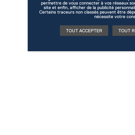
permettre de vous connecter à vos réseaux soc
site et enfin, afficher de la publicité personna
Certains traceurs non classés peuvent être dépo
nécessite votre con
TOUT ACCEPTER
TOUT R